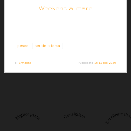
Weekend al mare
pesce
serate a tema
di
Ermanno
Pubblicato
16 Luglio 2020
Miglior pizza
Consigliato
Eccellente tir