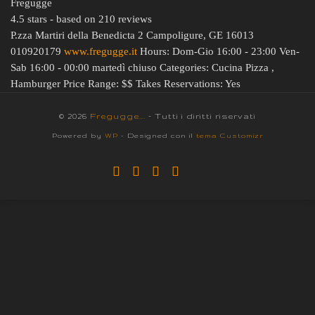
Fregugge
4.5
stars - based on
210
reviews
P.zza Martiri della Benedicta 2
Campoligure
,
GE
16013
010920179
www.fregugge.it
Hours:
Dom-Gio 16:00 - 23:00
Ven-
Sab 16:00 - 00:00
martedì chiuso Categories:
Cucina
Pizza
,
Hamburger
Price Range:
$$
Takes Reservations: Yes
© 2026
Fregugge...
– Tutti i diritti riservati
Powered by
WP
– Designed con il
tema Customizr